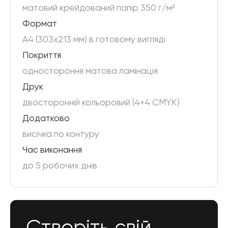
матовий крейдований папір 350 г/м²
Формат
А4 (303x213 мм) в готовому вигляді
Покриття
одностороння матова ламінація
Друк
двосторонній кольоровий (4+4 CMYK)
Додатково
висічка по контуру
Час виконання
до 5 робочих днів