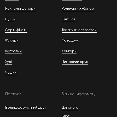
Рекламні шопери
Ролл-ап / Х-банер
Ручки
Світшот
Сертифікати
Таблички для гостей
Флаєри
Фотодрук
Футболки
Хенгери
Худі
Цифровий друк
Чашки
Послуги
Більше інформації
Великоформатний друк
Допомога
Блог