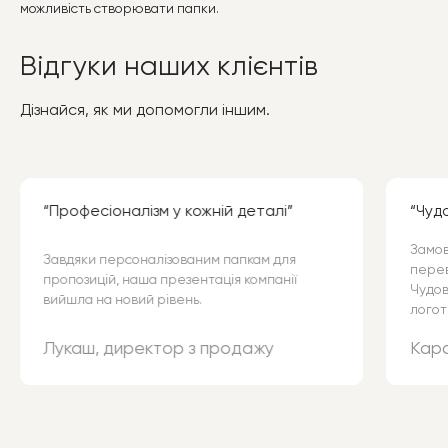
можливість створювати папки.
Відгуки наших клієнтів
Дізнайся, як ми допомогли іншим.
Професіоналізм у кожній деталі
Чудо
Замов
Завдяки персоналізованим папкам для
перев
пропозицій, наша презентація компанії
Чудов
вийшла на новий рівень.
логот
Лукаш, директор з продажу
Каро