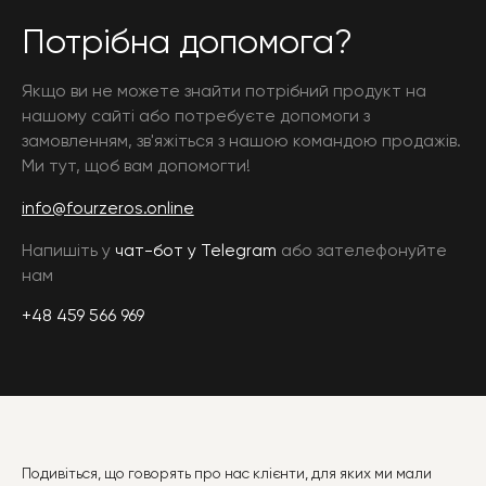
Потрібна допомога?
Якщо ви не можете знайти потрібний продукт на
нашому сайті або потребуєте допомоги з
замовленням, зв'яжіться з нашою командою продажів.
Ми тут, щоб вам допомогти!
info@fourzeros.online
Напишіть у
чат-бот у Telegram
або зателефонуйте
нам
+48 459 566 969
Подивіться, що говорять про нас клієнти, для яких ми мали