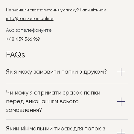
Не знайшли своє запитання у списку? Напишіть нам
info@fourzeros.online
Або зателефонуйте
+48 459 566 969
FAQs
Як я можу замовити папки з друком?
– Зв'яжіться з нами, щоб обговорити деталі
Чи можу я отримати зразок папки
замовлення, включаючи розміри, тип друку та тираж.
Наша команда допоможе вибрати найкраще
перед виконанням всього
рішення та підготує індивідуальну пропозицію.
замовлення?
– Так, ми пропонуємо можливість зробити пробний
Який мінімальний тираж для папок з
друк, щоб ви могли побачити кінцевий результат