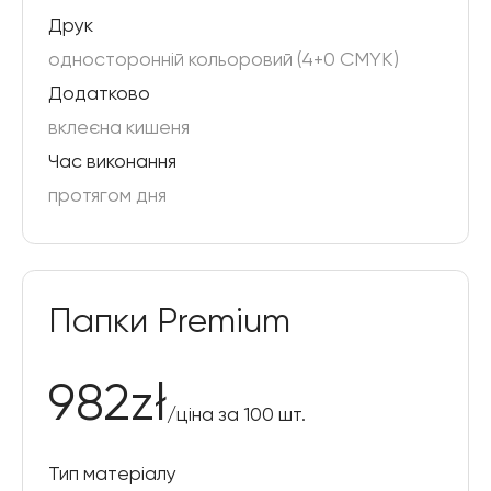
Друк
односторонній кольоровий (4+0 CMYK)
Додатково
вклеєна кишеня
Час виконання
протягом дня
Папки Premium
982
zł
/
ціна за 100 шт.
Тип матеріалу