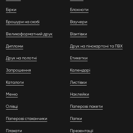
Бірки
Блокноти
Брошури на скобі
Ваучери
Великоформатний друк
Візитівки
Дипломи
Друк на пінокартоні та ПВХ
Друк на полотні
Етикетки
Запрошення
Календарі
Каталоги
Листівки
Меню
Наклейки
Олівці
Паперові пакети
Паперові стаканчики
Папки
Плакати
Презентації