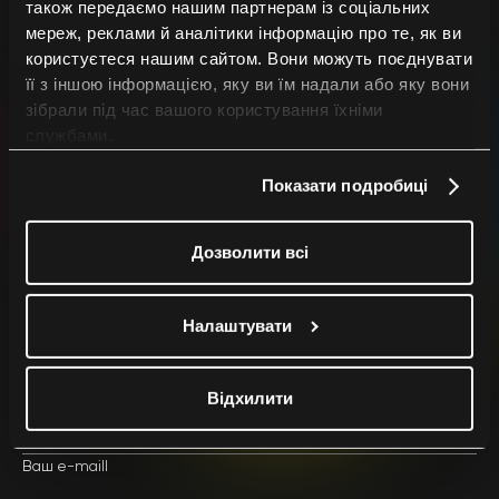
також передаємо нашим партнерам із соціальних
мереж, реклами й аналітики інформацію про те, як ви
користуєтеся нашим сайтом. Вони можуть поєднувати
її з іншою інформацією, яку ви їм надали або яку вони
зібрали під час вашого користування їхніми
службами.
Напиши нам
Показати подробиці
Після оформлення замовлення ми зв'яжемося з вами
якомога швидше.
Дозволити всі
Налаштувати
Ваше ім'я та прізвище
Відхилити
Ваш e-maill