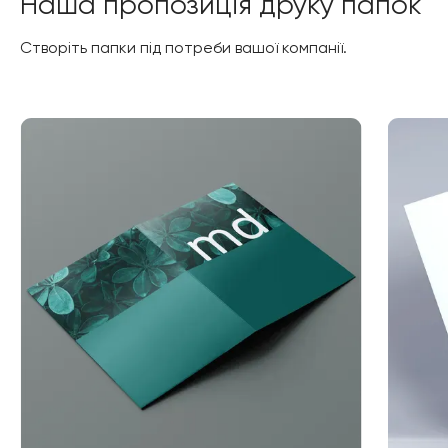
Наша пропозиція друку папок
Створіть папки під потреби вашої компанії.