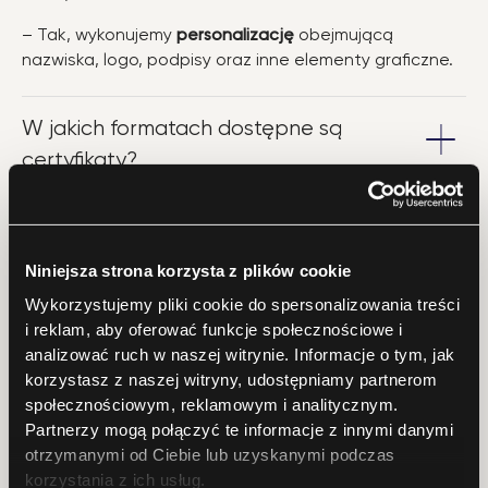
– Tak, wykonujemy
personalizację
obejmującą
nazwiska, logo, podpisy oraz inne elementy graficzne.
W jakich formatach dostępne są
certyfikaty?
– Standardowe formaty to
A4 i A5
, ale możemy
dostosować rozmiar certyfikatu do Twoich potrzeb.
Niniejsza strona korzysta z plików cookie
Gdzie mogę uzyskać informacje o
Wykorzystujemy pliki cookie do spersonalizowania treści
i reklam, aby oferować funkcje społecznościowe i
cenach voucherów?
analizować ruch w naszej witrynie. Informacje o tym, jak
– Ceny voucherów są ustalane indywidualnie w
korzystasz z naszej witryny, udostępniamy partnerom
zależności od nakładu, formatu i wykończenia.
społecznościowym, reklamowym i analitycznym.
Skontaktuj się z naszym zespołem, aby uzyskać
Partnerzy mogą połączyć te informacje z innymi danymi
szczegółową wycenę.
otrzymanymi od Ciebie lub uzyskanymi podczas
korzystania z ich usług.