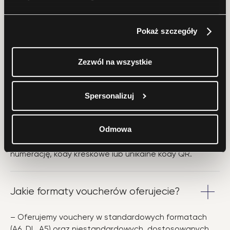
Ile trwa realizacja zamówienia na druk
voucherów?
Pokaż szczegóły
– Standardowy czas realizacji wynosi 3–5 dni
Zezwól na wszystkie
roboczych, ale oferujemy również opcję ekspresowej
realizacji.
Spersonalizuj
Czy mogę zamówić vouchery z
numeracją lub kodem kreskowym?
Odmowa
– Tak, oferujemy personalizację voucherów poprzez
numerację, kody kreskowe lub unikalne kody QR.
Jakie formaty voucherów oferujecie?
– Oferujemy vouchery w standardowych formatach
(A6, DL, A5) oraz niestandardowych, dostosowanych