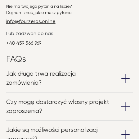
Nie ma twojego pytania na liście?
Daj nam znać, jakie masz pytania
info@fourzeros.online
Lub zadzwoń do nas
+48 459 566 969
FAQs
Jak długo trwa realizacja
zamówienia?
– Zwykle zamówienia realizujemy w ciągu 1-2 dni
Czy mogę dostarczyć własny projekt
roboczych, ale jesteśmy elastyczni i staramy się
dopasować do indywidualnych potrzeb klientów.
zaproszenia?
– Tak, z przyjemnością wydrukujemy Twoje
Jakie są możliwości personalizacji
zaproszenia z dostarczonego projektu, zapewniając
jednocześnie wsparcie i porady naszych specjalistów.