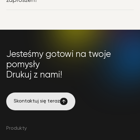
zaproszeń?
– Oferujemy szeroką gamę opcji personalizacji, w tym
różne rodzaje papieru, techniki druku, kolory, teksty i
dodatki, aby Twoje zaproszenia były naprawdę
unikalne.
Jesteśmy gotowi na twoje
pomysły
Drukuj z nami!
Skontaktuj się teraz
Skontaktuj się teraz
Produkty