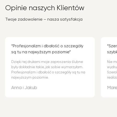
Opinie naszych Klientów
Twoje zadowolenie – nasza satysfakcja
Profesjonalizm i dbałość o szczegóły
Szer
są tu na najwyższym poziomie
szybk
Dzięki tej drukarni moje zaproszenia ślubne
Nie m
były dokładnie takie, jak sobie wymarzyłam.
wydru
Profesjonalizm i dbałość o szczegóły są tu na
Szero
najwyższym poziomie.
realiz
Anna i Jakub
Mar