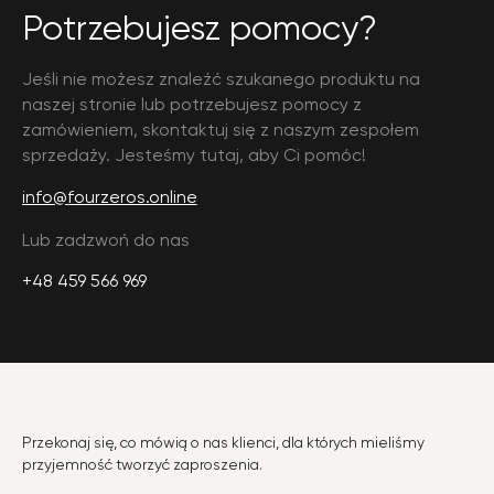
Potrzebujesz pomocy?
Jeśli nie możesz znaleźć szukanego produktu na
naszej stronie lub potrzebujesz pomocy z
zamówieniem, skontaktuj się z naszym zespołem
sprzedaży. Jesteśmy tutaj, aby Ci pomóc!
info@fourzeros.online
Lub zadzwoń do nas
+48 459 566 969
Przekonaj się, co mówią o nas klienci, dla których mieliśmy
przyjemność tworzyć zaproszenia.