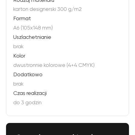
Rodzaj materiału
karton designerski 300 g/m2
Format
A6 (105x148 mm)
Uszlachetnianie
brak
Kolor
dwustronnie kolorowe (4+4 CMYK)
Dodatkowo
brak
Сzas realizacji
do 3 godzin