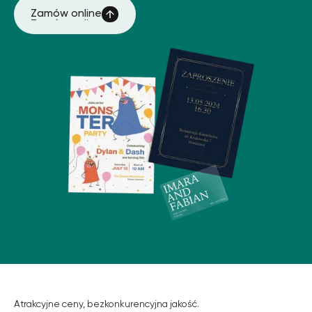
Zamów online
Zamów online
Atrakcyjne ceny, bezkonkurencyjna jakość.