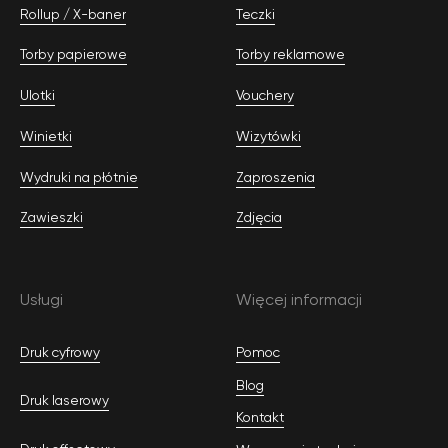
Rollup / Х-baner
Teczki
Torby papierowe
Torby reklamowe
Ulotki
Vouchery
Winietki
Wizytówki
Wydruki na рłótnie
Zaproszenia
Zawieszki
Zdjęcia
Usługi
Więcej informacji
Druk cyfrowy
Pomoc
Blog
Druk laserowy
Kontakt