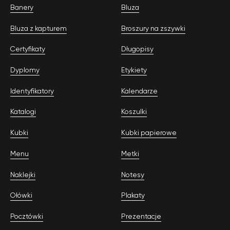
Banery
Bluza
Bluza z kapturem
Broszury na zszywki
Certyfikaty
Długopisy
Dyplomy
Etykiety
Identyfikatory
Kalendarze
Katalogi
Koszulki
Kubki
Kubki papierowe
Menu
Metki
Naklejki
Notesy
Ołówki
Plakaty
Pocztówki
Prezentacje