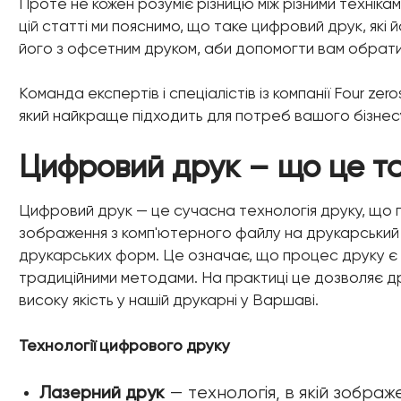
Проте не кожен розуміє різницю між різними техніка
цій статті ми пояснимо, що таке цифровий друк, які 
його з офсетним друком, аби допомогти вам обрати 
Команда експертів і спеціалістів із компанії Four ze
який найкраще підходить для потреб вашого бізнесу 
Цифровий друк – що це т
Цифровий друк — це сучасна технологія друку, що
зображення з комп'ютерного файлу на друкарський
друкарських форм. Це означає, що процес друку є зн
традиційними методами. На практиці це дозволяє др
високу якість у нашій друкарні у Варшаві.
Технології цифрового друку
Лазерний друк
— технологія, в якій зобра