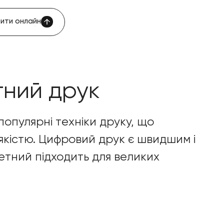
ити онлайн
ити онлайн
ний друк
опулярні техніки друку, що
якістю. Цифровий друк є швидшим і
етний підходить для великих