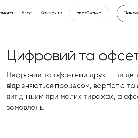
Українська
Замов
омога
Блог
Контакти
Українська
Замов
омога
Блог
Контакти
Цифровий та офсет
Цифровий та офсетний друк — це дві п
відрізняються процесом, вартістю та 
вигіднішим при малих тиражах, а офс
замовлень.