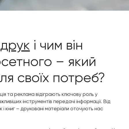
друк
і чим він
фсетного – який
ля своїх потреб?
ація та реклама відіграють ключову роль у
жливіших інструментів передачі інформації. Від
к і книг – друковані матеріали оточують нас