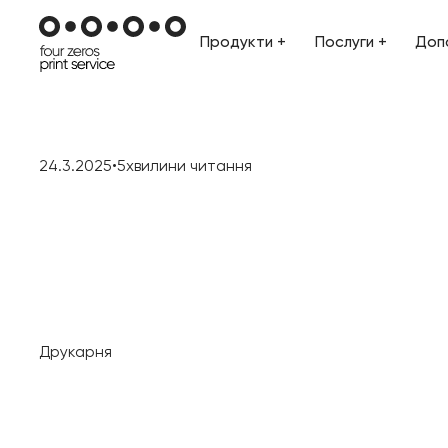
Продукти +
Послуги +
Доп
Продукти +
Послуги +
Доп
24.3.2025
•
5
хвилини читання
Друкарня