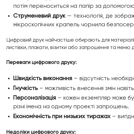
потім переноситься на папір за допомого
Струменевий друк
— технологія, де зобр
мікроскопічних крапель чорнила безпосе
Цифровий друк найчастіше обирають для матеріалів
листівки, плакати, візитки або запрошення та меню 
Переваги цифрового друку:
Швидкість виконання
– відсутність необхід
Гнучкість
– можливість внесення змін наві
Персоналізація
– кожен екземпляр може бу
різні імена на одному проекті запрошень.
Економічність при низьких тиражах
– вигідн
Недоліки цифрового друку: