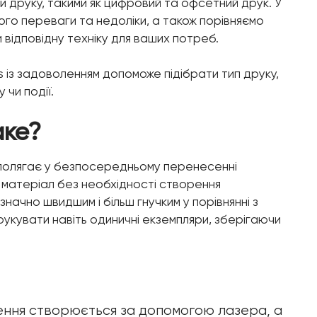
ми друку, такими як цифровий та офсетний друк. У
його переваги та недоліки, а також порівняємо
відповідну техніку для ваших потреб.
ros із задоволенням допоможе підібрати тип друку,
чи події.
аке?
 полягає у безпосередньому перенесенні
 матеріал без необхідності створення
ачно швидшим і більш гнучким у порівнянні з
укувати навіть одиничні екземпляри, зберігаючи
ження створюється за допомогою лазера, а