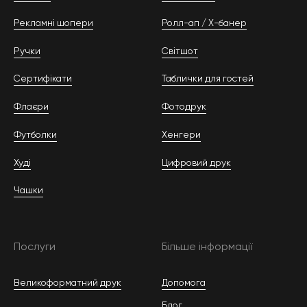
Рекламні шопери
Ролл-ап / Х-банер
Ручки
Світшот
Сертифікати
Таблички для гостей
Флаєри
Фотодрук
Футболки
Хенгери
Худі
Цифровий друк
Чашки
Послуги
Більше інформації
Великоформатний друк
Допомога
Блог