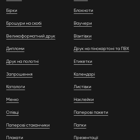
Бірки
Блокноти
Брошури на скобі
Ваучери
Великоформатний друк
Візитівки
Дипломи
Друк на пінокартоні та ПВХ
Друк на полотні
Етикетки
Запрошення
Календарі
Каталоги
Листівки
Меню
Наклейки
Олівці
Паперові пакети
Паперові стаканчики
Папки
Плакати
Презентації