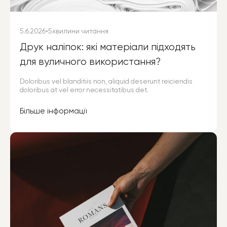
5.6.2026
•
5
хвилини читання
Друк наліпок: які матеріали підходять
для вуличного використання?
Doloribus vel blanditiis non, aliquid deserunt reiciendis
doloribus at vel error necessitatibus det.
Більше інформації