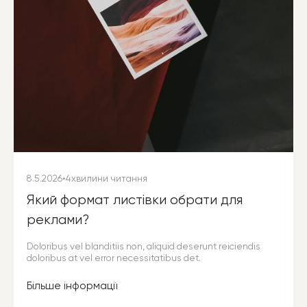
8.5.2026
•
4
хвилини читання
Який формат листівки обрати для
реклами?
Doloribus vel blanditiis non, aliquid deserunt reiciendis
doloribus at vel error necessitatibus det.
Більше інформації