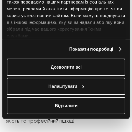
також передаємо нашим партнерам із соціальних
зручною для сприйняття.
мереж, реклами й аналітики інформацію про те, як ви
користуєтеся нашим сайтом. Вони можуть поєднувати
Висновок
її з іншою інформацією, яку ви їм надали або яку вони
зібрали під час вашого користування їхніми
Якісно створена рекламна брошура – це
службами.
ефективний маркетинговий інструмент, що
допомагає залучати клієнтів та підвищувати
Показати подробиці
впізнаваність бренду. Основні етапи її підготовки:
Дозволити всі
Чітке визначення мети
Привабливий заголовок та логічна структура
Використання мови вигоди та заклику до дії
Налаштувати
Професійний дизайн
Відхилити
Якщо вам потрібен
друк рекламних брошур
,
звертайтеся до Four zeros – гарантуємо високу
якість та професійний підхід!