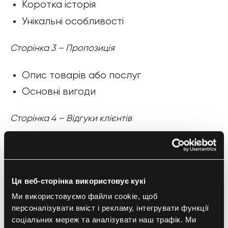
Коротка історія
Унікальні особливості
Сторінка 3 – Пропозиція
Опис товарів або послуг
Основні вигоди
Сторінка 4 – Відгуки клієнтів
Коментарі та кейси
Сторінка 5 – Контактні дані
Ця веб-сторінка використовує кукі
Ми використовуємо файли cookie, щоб
Телефон, email, сайт
персоналізувати вміст і рекламу, інтегрувати функції
соціальних мереж та аналізувати наш трафік. Ми
Такий формат зробить брошуру логічною та