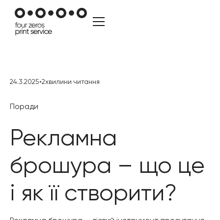
24.3.2025
•
2
хвилини читання
Поради
Рекламна
брошура – що це
і як її створити?