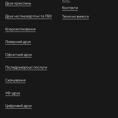
Друк креслень
Контакти
Друк на пінокартоні та ПВХ
Технічні вимоги
Ксерокопіювання
Лазерний друк
Офсетний друк
Післядрукарські послуги
Сканування
УФ-друк
Цифровий друк