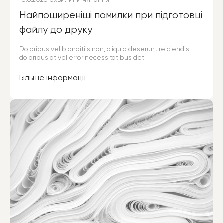
18.6.2026
•
3
хвилини читання
Найпоширеніші помилки при підготовці
файлу до друку
Doloribus vel blanditiis non, aliquid deserunt reiciendis
doloribus at vel error necessitatibus det.
Більше інформації